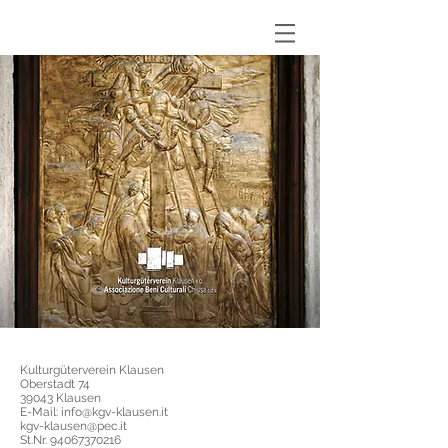
Kulturgüterverein Klausen
Oberstadt 74
39043 Klausen
E-Mail: info@kgv-klausen.it
kgv-klausen@pec.it
St.Nr. 94067370216