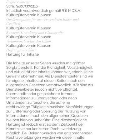
Registereintrag:
St.Nr.
94067370216
Inhaltlich verantwortlich gemäß § 6 MDStV:
Kulturgüterverein Klausen
Quellenangaben für die verwendeten Bilder und
Grafiken:
Kulturgüterverein Klausen
Konzept, Gestaltung und Photografie
Kulturgüterverein Klausen
Verantwortlich für den Inhalt
Kulturgüterverein Klausen
Haftungsausschluss:
Haftung für Inhalte
Die Inhalte unserer Seiten wurden mit größter
Sorgfalt erstellt. Für die Richtigkeit, Vollständigkeit
und Aktualität der Inhalte können wir jedoch keine
Gewähr übernehmen. Als Diensteanbieter sind wir
für eigene Inhalte auf diesen Seiten nach den
allgemeinen Gesetzen verantwortlich. Wir sind als
Diensteanbieter jedoch nicht verpflichtet,
übermittelte oder gespeicherte fremde
Informationen zu überwachen oder nach
Umständen zu forschen, die auf eine
rechtswidrige Tätigkeit hinweisen. Verpflichtungen
zur Entfernung oder Sperrung der Nutzung von
Informationen nach den allgemeinen Gesetzen
bleiben hiervon unberührt. Eine diesbezügliche
Haftung ist jedoch erst ab dem Zeitpunkt der
Kenntnis einer konkreten Rechtsverletzung
möglich. Bei Bekanntwerden von entsprechenden
Rechtsverletzungen werden wir diese Inhalte