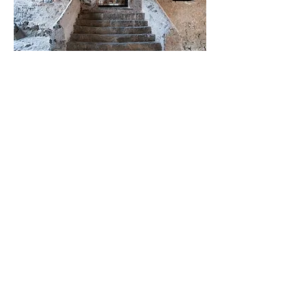
© 2020 Kulturgüterverein Klausen,
Oberstadt 74, 39043 Klausen, St.Nr.
94067370216
/ Datenschutz /
Impressum