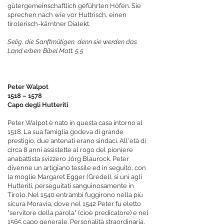
gütergemeinschaftlich geführten Höfen. Sie
sprechen nach wie vor Huttrisch, einen
tirolerisch-kärntner Dialekt.
Selig, die Sanftmütigen, denn sie werden das
Land erben. Bibel Matt. 5,5
Peter Walpot
1518 – 1578
Capo degli Hutteriti
Peter Walpot è nato in questa casa intorno al
1518. La sua famiglia godeva di grande
prestigio, due antenati erano sindaci. All'età di
circa 8 anni assistette al rogo del pioniere
anabattista svizzero Jörg Blaurock. Peter
divenne un artigiano tessile ed in seguito, con
la moglie Margaret Egger (Gredel), si unì agli
Hutteriti, perseguitati sanguinosamente in
Tirolo. Nel 1540 entrambi fuggirono nella più
sicura Moravia, dove nel 1542 Peter fu eletto
"servitore della parola" (cioè predicatore) e nel
1565 capo generale. Personalità straordinaria,