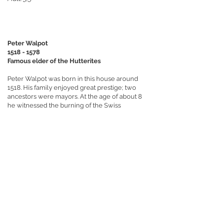
Peter Walpot
1518 - 1578
Famous elder of the Hutterites
Peter Walpot was born in this house around
1518. His family enjoyed great prestige; two
ancestors were mayors. At the age of about 8
he witnessed the burning of the Swiss
Anabaptist pioneer Jörg Blaurock at the stake.
Peter became a cloth shearer and later joined
the Hutterites, who were being bloodily
persecuted in Tyrol, with his wife Margaret
Egger (Gredel). In 1540 they both fled to safer
Moravia, where he was elected "servant of the
word" (preacher) in 1542 and elder in 1565. As
an extraordinary personality, he left his mark on
the "golden age" of the approximately 30,000
Hutterites living together in about 100
"Haushaben” (communities). Numerous
important letters, dogmatic and pedagogical
writings and songs have come down to us from