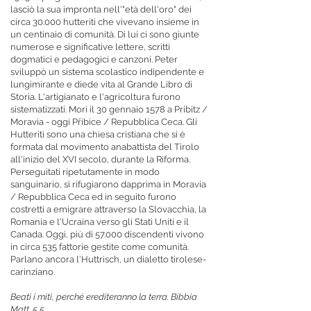
lasciò la sua impronta nell'"età dell'oro" dei
circa 30.000 hutteriti che vivevano insieme in
un centinaio di comunità. Di lui ci sono giunte
numerose e significative lettere, scritti
dogmatici e pedagogici e canzoni. Peter
sviluppò un sistema scolastico indipendente e
lungimirante e diede vita al Grande Libro di
Storia. L'artigianato e l'agricoltura furono
sistematizzati. Morì il 30 gennaio 1578 a Pribitz /
Moravia - oggi Přibice / Repubblica Ceca. Gli
Hutteriti sono una chiesa cristiana che si è
formata dal movimento anabattista del Tirolo
all'inizio del XVI secolo, durante la Riforma.
Perseguitati ripetutamente in modo
sanguinario, si rifugiarono dapprima in Moravia
/ Repubblica Ceca ed in seguito furono
costretti a emigrare attraverso la Slovacchia, la
Romania e l'Ucraina verso gli Stati Uniti e il
Canada. Oggi, più di 57.000 discendenti vivono
in circa 535 fattorie gestite come comunità.
Parlano ancora l'Huttrisch, un dialetto tirolese-
carinziano.
Beati i miti, perché erediteranno la terra. Bibbia
Matt. 5,5