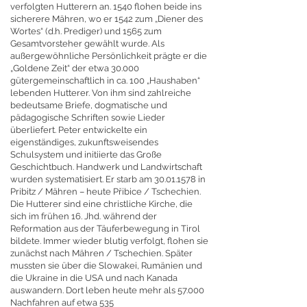
verfolgten Hutterern an. 1540 flohen beide ins
sicherere Mähren, wo er 1542 zum „Diener des
Wortes“ (d.h. Prediger) und 1565 zum
Gesamtvorsteher gewählt wurde. Als
außergewöhnliche Persönlichkeit prägte er die
„Goldene Zeit“ der etwa 30.000
gütergemeinschaftlich in ca. 100 „Haushaben“
lebenden Hutterer. Von ihm sind zahlreiche
bedeutsame Briefe, dogmatische und
pädagogische Schriften sowie Lieder
überliefert. Peter entwickelte ein
eigenständiges, zukunftsweisendes
Schulsystem und initiierte das Große
Geschichtbuch. Handwerk und Landwirtschaft
wurden systematisiert. Er starb am
30.01.1578
in
Pribitz / Mähren – heute Přibice / Tschechien.
Die Hutterer sind eine christliche Kirche, die
sich im frühen 16. Jhd. während der
Reformation aus der Täuferbewegung in Tirol
bildete. Immer wieder blutig verfolgt, flohen sie
zunächst nach Mähren / Tschechien. Später
mussten sie über die Slowakei, Rumänien und
die Ukraine in die USA und nach Kanada
auswandern. Dort leben heute mehr als 57.000
Nachfahren auf etwa 535