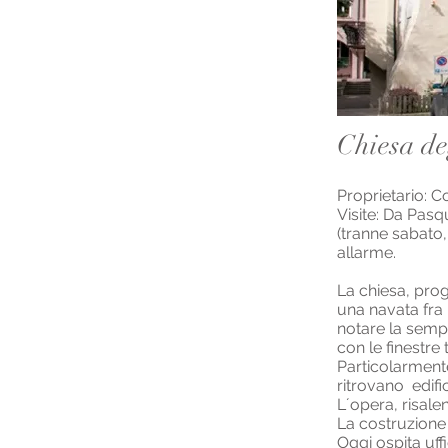
Chiesa de
Proprietario: 
Visite: Da Pasqu
(tranne sabato,
allarme.
La chiesa, proge
una navata fra 
notare la sempl
con le finestre
Particolarmente
ritrovano edifi
L´opera, risale
La costruzione 
Oggi ospita uff