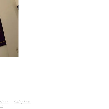
ezione
Colophon
 /