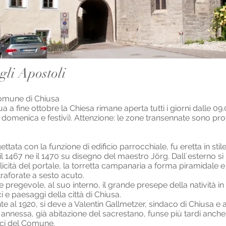
gli Apostoli
Comune di Chiusa
a a fine ottobre la Chiesa rimane aperta tutti i giorni dalle 09.
 domenica e festivi). Attenzione: le zone transennate sono pro
ttata con la funzione di edificio parrocchiale, fu eretta in stil
il 1467 ne il 1470 su disegno del maestro Jörg. Dall´esterno s
icità del portale, la torretta campanaria a forma piramidale e 
 traforate a sesto acuto.
 pregevole, al suo interno, il grande presepe della natività in 
ci e paesaggi della città di Chiusa.
nte al 1920, si deve a Valentin Gallmetzer, sindaco di Chiusa e a
annessa, già abitazione del sacrestano, funse più tardi anche
ici del Comune.