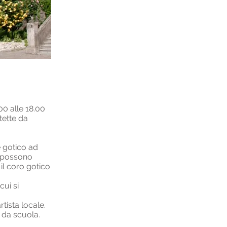
00 alle 18.00
tette da
e gotico ad
i possono
il coro gotico
cui si
rtista locale.
 da scuola.