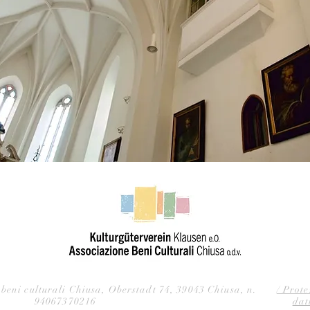
beni culturali Chiusa, Oberstadt 74, 39043 Chiusa, n.
/ Prot
94067370216
dati