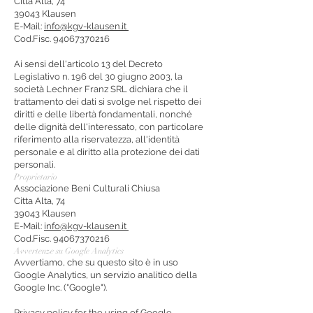
Citta Alta, 74
39043 Klausen
E-Mail:
info@kgv-klausen.it
Cod.Fisc.
94067370216
Ai sensi dell'articolo 13 del Decreto
Legislativo n. 196 del 30 giugno 2003, la
società Lechner Franz SRL dichiara che il
trattamento dei dati si svolge nel rispetto dei
diritti e delle libertà fondamentali, nonché
delle dignità dell'interessato, con particolare
riferimento alla riservatezza, all'identità
personale e al diritto alla protezione dei dati
personali.
Proprietario
Associazione Beni Culturali Chiusa
Citta Alta, 74
39043 Klausen
E-Mail:
info@kgv-klausen.it
Cod.Fisc.
94067370216
Avvertenze su Google Analytics
Avvertiamo, che su questo sito è in uso
Google Analytics, un servizio analitico della
Google Inc. ("Google").
Privacy policy for the using of Google