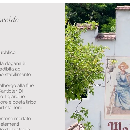
lweide
pubblico
lla dogana è
adibita ad
no stabilimento
lbergo alla fine
antioler. Di
o il giardino
ore e poeta lirico
artista Toni
frontone merlato
i elementi
de dalla strada,