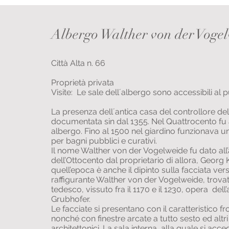
Albergo Walther von der Voge
Città Alta n. 66
Proprietà privata
Visite: Le sale dell´albergo sono accessibili al 
La presenza dell´antica casa del controllore de
documentata sin dal 1355. Nel Quattrocento fu 
albergo. Fino al 1500 nel giardino funzionava u
per bagni pubblici e curativi.
Il nome Walther von der Vogelweide fu dato all’a
dell’Ottocento dal proprietario di allora, Georg K
quell’epoca è anche il dipinto sulla facciata vers
raffigurante Walther von der Vogelweide, trovat
tedesco, vissuto fra il 1170 e il 1230, opera dell’
Grubhofer.
Le facciate si presentano con il caratteristico 
nonché con finestre arcate a tutto sesto ed altr
architettonici. La sala interna, alla quale si acce