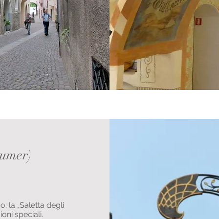
aumer)
o; la „Saletta degli
ioni speciali.