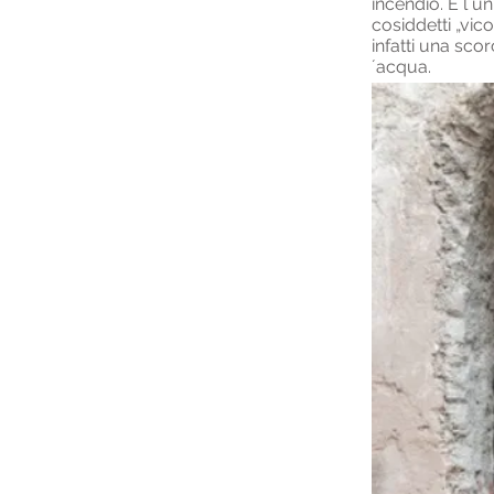
incendio. È l´u
cosiddetti „vic
infatti una sco
´acqua.