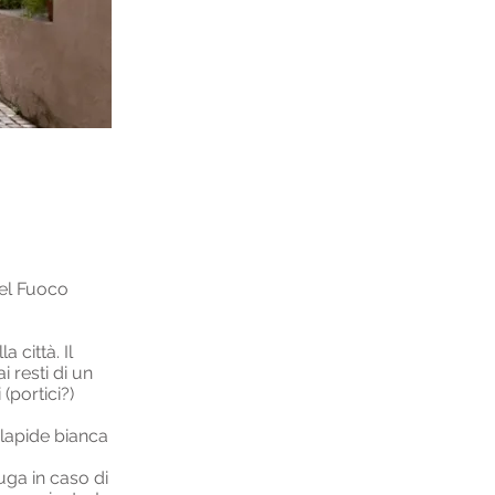
del Fuoco
 città. Il
 resti di un
(portici?)
 lapide bianca
uga in caso di