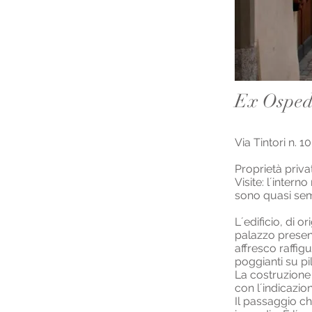
Ex Ospeda
Via Tintori n. 10
Proprietà priva
Visite: l´inter
sono quasi sem
L´edificio, di o
palazzo present
affresco raffig
poggianti su pi
La costruzione 
con l´indicazio
Il passaggio ch