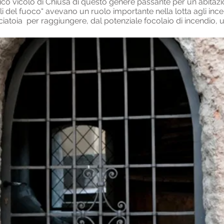
nico vicolo di Chiusa di questo genere passante per un´abitazio
oli del fuoco“ avevano un ruolo importante nella lotta agli inc
rciatoia per raggiungere, dal potenziale focolaio di incendio, 