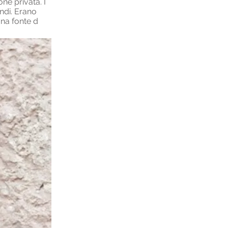
ne privata. I
endi. Erano
una fonte d