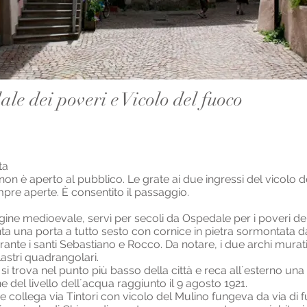
le dei poveri e Vicolo del fuoco
ta
no non è aperto al pubblico. Le grate ai due ingressi del vicolo 
pre aperte. È consentito il passaggio.
rigine medioevale, servì per secoli da Ospedale per i poveri della
a una porta a tutto sesto con cornice in pietra sormontata dai
urante i santi Sebastiano e Rocco. Da notare, i due archi murati 
lastri quadrangolari.
si trova nel punto più basso della città e reca all´esterno una
ne del livello dell´acqua raggiunto il 9 agosto 1921.
e collega via Tintori con vicolo del Mulino fungeva da via di f