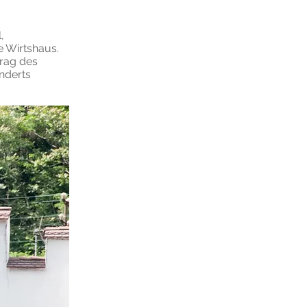
,
e Wirtshaus.
trag des
underts