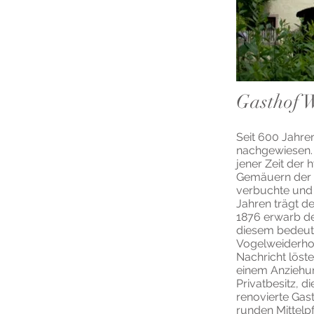
Gasthof W
Seit 600 Jahren
nachgewiesen. 
jener Zeit der 
Gemäuern der Z
verbuchte und 
Jahren trägt d
1876 erwarb de
diesem bedeut
Vogelweiderhof
Nachricht löst
einem Anziehun
Privatbesitz, d
renovierte Gas
runden Mittelpf