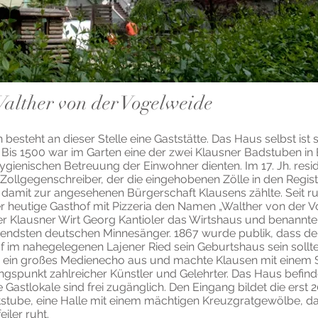
alther von der Vogelweide
 besteht an dieser Stelle eine Gaststätte. Das Haus selbst ist s
Bis 1500 war im Garten eine der zwei Klausner Badstuben in Be
hygienischen Betreuung der Einwohner dienten. Im 17. Jh. resid
ollgegenschreiber, der die eingehobenen Zölle in den Regis
damit zur angesehenen Bürgerschaft Klausens zählte. Seit r
er heutige Gasthof mit Pizzeria den Namen „Walther von der V
r Klausner Wirt Georg Kantioler das Wirtshaus und benannte
endsten deutschen Minnesänger. 1867 wurde publik, dass de
 im nahegelegenen Lajener Ried sein Geburtshaus sein sollte
e ein großes Medienecho aus und machte Klausen mit einem 
gspunkt zahlreicher Künstler und Gelehrter. Das Haus befinde
ie Gastlokale sind frei zugänglich. Den Eingang bildet die erst 
tstube, eine Halle mit einem mächtigen Kreuzgratgewölbe, d
eiler ruht.