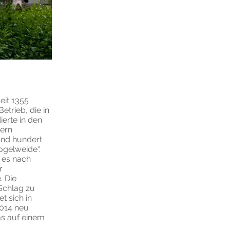
eit 1355
trieb, die in
ierte in den
tern
und hundert
ogelweide“.
 es nach
r
. Die
Schlag zu
t sich in
2014 neu
as auf einem