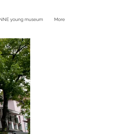
INNE young museum
More